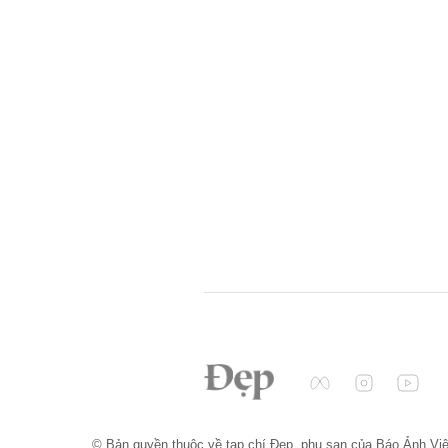
© Bản quyền thuộc về tạp chí Đẹp, phụ san của Báo Ảnh Vi