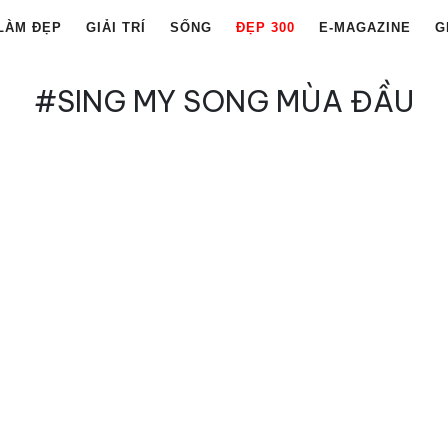
LÀM ĐẸP
GIẢI TRÍ
SỐNG
ĐẸP 300
E-MAGAZINE
G
#SING MY SONG MÙA ĐẦU