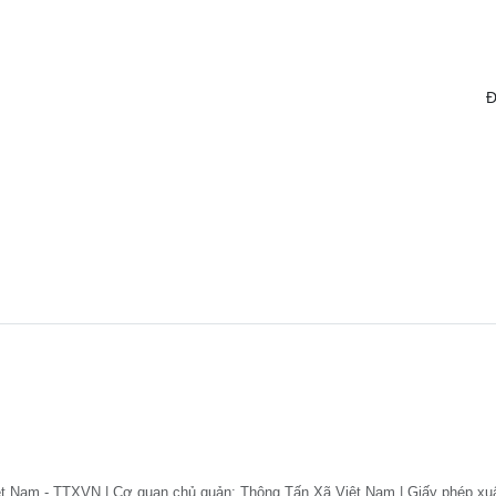
Đ
ệt Nam - TTXVN | Cơ quan chủ quản: Thông Tấn Xã Việt Nam | Giấy phép xu