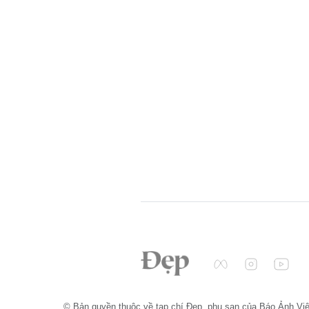
© Bản quyền thuộc về tạp chí Đẹp, phụ san của Báo Ảnh Vi