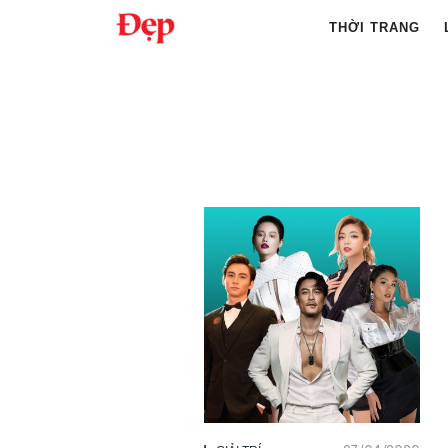
Chuyển
THỜI TRANG
đến
nội
Tìm
dung
kiếm
cho: