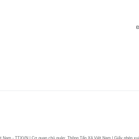
Đ
ệt Nam - TTXVN | Cơ quan chủ quản: Thông Tấn Xã Việt Nam | Giấy phép xu