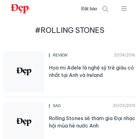
Chuyển
Đặt báo
đến
nội
Tìm
dung
#ROLLING STONES
kiếm
cho:
21/04/2016
REVIEW
Họa mi Adele là nghệ sỹ trẻ giàu có
nhất tại Anh và Ireland
29/03/2013
SAO
Rolling Stones sẽ tham gia Đại nhạc
hội mùa hè nước Anh