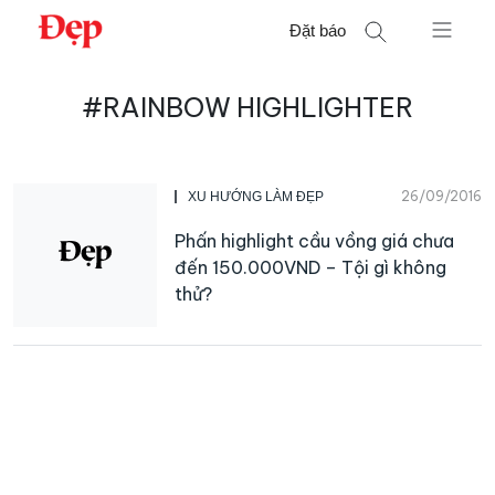
Chuyển
Đặt báo
đến
nội
Tìm
dung
#RAINBOW HIGHLIGHTER
kiếm
cho:
26/09/2016
XU HƯỚNG LÀM ĐẸP
Phấn highlight cầu vồng giá chưa
đến 150.000VND – Tội gì không
thử?