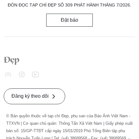
ĐÓN ĐỌC TẠP CHÍ ĐẸP SỐ 309 PHÁT HÀNH THÁNG 7/2026.
Đặt báo
Đăng ký theo dõi
© Bản quyền thuộc về tạp chí Đẹp, phụ san của Báo Ảnh Việt Nam -
TTXVN | Cơ quan chủ quản: Thông Tấn Xã Việt Nam | Giấy phép xuất
bản số: 15/GP-TTĐT cấp ngày 15/01/2019 Phó Tổng Biên tập phụ
trách Nguyễn Tuấn Long | Tel: (+4) 38689568 - Fax: (+4) 38689569. -