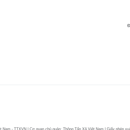
Đ
ệt Nam - TTXVN | Cơ quan chủ quản: Thông Tấn Xã Việt Nam | Giấy phép xu