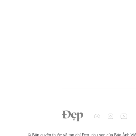
© Bản quyền thuộc về tạp chí Đẹp, phụ san của Báo Ảnh Vi