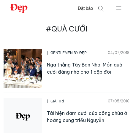
Chuyển
Đặt báo
đến
nội
Tìm
dung
#QUÀ CƯỚI
kiếm
cho:
04/07/2018
GENTLEMEN BY ĐẸP
Nga thắng Tây Ban Nha: Món quà
cưới đáng nhớ cho 1 cặp đôi
07/05/2016
GIẢI TRÍ
Tái hiện đám cưới của công chúa ở
hoàng cung triều Nguyễn