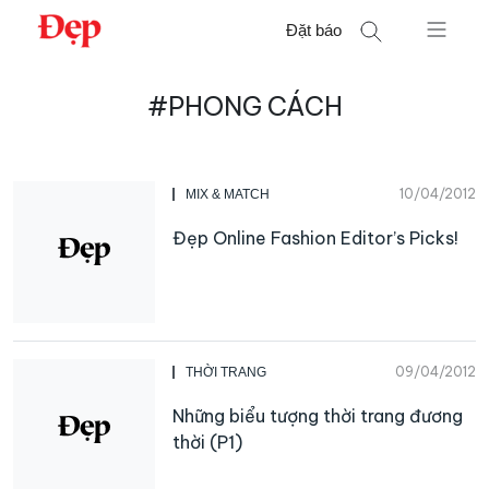
Chuyển
Đặt báo
đến
nội
Tìm
dung
#PHONG CÁCH
kiếm
cho:
10/04/2012
MIX & MATCH
Đẹp Online Fashion Editor’s Picks!
09/04/2012
THỜI TRANG
Những biểu tượng thời trang đương
thời (P1)