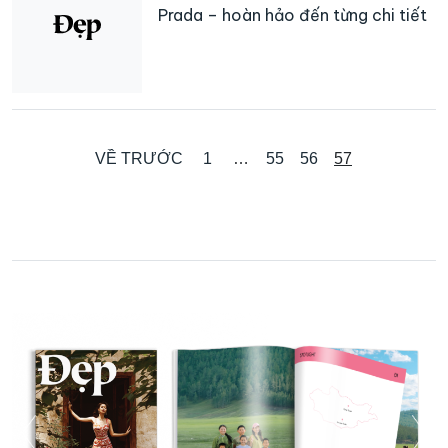
Prada – hoàn hảo đến từng chi tiết
VỀ TRƯỚC
1
…
55
56
57