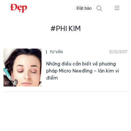
Chuyển
Đặt báo
đến
nội
Tìm
dung
#PHI KIM
kiếm
cho:
21/12/2017
TƯ VẤN
Những điều cần biết về phương
pháp Micro Needling – lăn kim vi
điểm