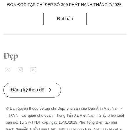
ĐÓN ĐỌC TẠP CHÍ ĐẸP SỐ 309 PHÁT HÀNH THÁNG 7/2026.
Đặt báo
Đăng ký theo dõi
© Bản quyền thuộc về tạp chí Đẹp, phụ san của Báo Ảnh Việt Nam -
TTXVN | Cơ quan chủ quản: Thông Tấn Xã Việt Nam | Giấy phép xuất
bản số: 15/GP-TTĐT cấp ngày 15/01/2019 Phó Tổng Biên tập phụ
trách Nguyễn Tuấn Long | Tel: (+4) 38689568 - Fax: (+4) 38689569. -