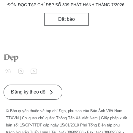
ĐÓN ĐỌC TẠP CHÍ ĐẸP SỐ 309 PHÁT HÀNH THÁNG 7/2026.
Đặt báo
Đăng ký theo dõi
© Bản quyền thuộc về tạp chí Đẹp, phụ san của Báo Ảnh Việt Nam -
TTXVN | Cơ quan chủ quản: Thông Tấn Xã Việt Nam | Giấy phép xuất
bản số: 15/GP-TTĐT cấp ngày 15/01/2019 Phó Tổng Biên tập phụ
trách Nguyễn Tuấn Long | Tel: (+4) 38689568 - Fax: (+4) 38689569. -