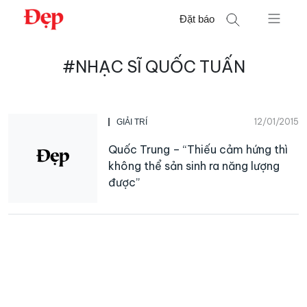
Chuyển
Đặt báo
đến
nội
Tìm
dung
#NHẠC SĨ QUỐC TUẤN
kiếm
cho:
12/01/2015
GIẢI TRÍ
Quốc Trung – “Thiếu cảm hứng thì
không thể sản sinh ra năng lượng
được”