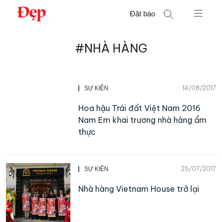
Chuyển
Đặt báo
đến
nội
Tìm
dung
#NHÀ HÀNG
kiếm
cho:
14/08/2017
SỰ KIỆN
Hoa hậu Trái đất Việt Nam 2016
Nam Em khai trương nhà hàng ẩm
thực
25/07/2017
SỰ KIỆN
Nhà hàng Vietnam House trở lại