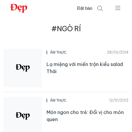
Chuyển
Đặt báo
đến
nội
Tìm
dung
#NGÒ RÍ
kiếm
cho:
28/06/2014
ẨM THỰC
Lạ miệng với miến trộn kiểu salad
Thái
12/10/2012
ẨM THỰC
Món ngon cho trẻ: Đổi vị cho món
quen