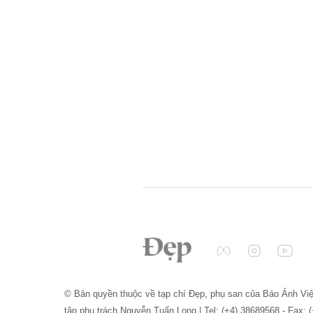
© Bản quyền thuộc về tạp chí Đẹp, phụ san của Báo Ảnh Vi
tập phụ trách Nguyễn Tuấn Long | Tel: (+4) 38689568 - Fax