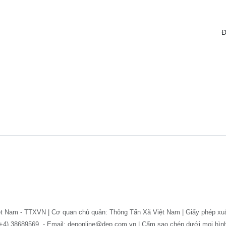
Đ
ệt Nam - TTXVN | Cơ quan chủ quản: Thông Tấn Xã Việt Nam | Giấy phép xu
: (+4) 38689569. - Email: deponline@dep.com.vn | Cấm sao chép dưới mọi hì