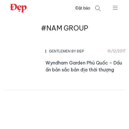
Chuyển
Đặt báo
đến
nội
Tìm
dung
#NAM GROUP
kiếm
cho:
15/12/2017
GENTLEMEN BY ĐẸP
Wyndham Garden Phú Quốc – Dấu
ấn bản sắc bản địa thời thượng