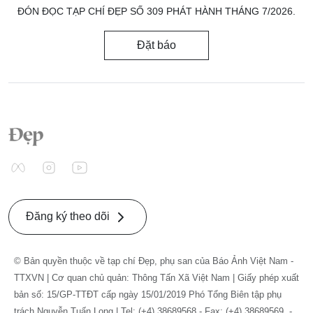
ĐÓN ĐỌC TẠP CHÍ ĐẸP SỐ 309 PHÁT HÀNH THÁNG 7/2026.
Đặt báo
Đăng ký theo dõi
© Bản quyền thuộc về tạp chí Đẹp, phụ san của Báo Ảnh Việt Nam -
TTXVN | Cơ quan chủ quản: Thông Tấn Xã Việt Nam | Giấy phép xuất
bản số: 15/GP-TTĐT cấp ngày 15/01/2019 Phó Tổng Biên tập phụ
trách Nguyễn Tuấn Long | Tel: (+4) 38689568 - Fax: (+4) 38689569. -