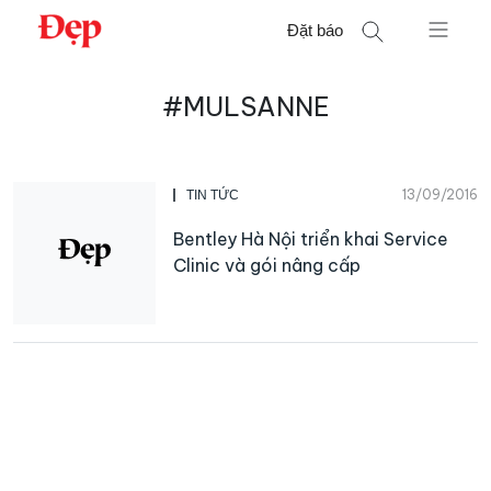
Chuyển
Đặt báo
đến
nội
Tìm
dung
#MULSANNE
kiếm
cho:
13/09/2016
TIN TỨC
Bentley Hà Nội triển khai Service
Clinic và gói nâng cấp