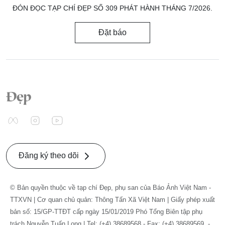
ĐÓN ĐỌC TẠP CHÍ ĐẸP SỐ 309 PHÁT HÀNH THÁNG 7/2026.
Đặt báo
Đăng ký theo dõi
© Bản quyền thuộc về tạp chí Đẹp, phụ san của Báo Ảnh Việt Nam -
TTXVN | Cơ quan chủ quản: Thông Tấn Xã Việt Nam | Giấy phép xuất
bản số: 15/GP-TTĐT cấp ngày 15/01/2019 Phó Tổng Biên tập phụ
trách Nguyễn Tuấn Long | Tel: (+4) 38689568 - Fax: (+4) 38689569. -