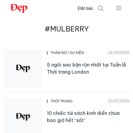
Chuyển
Đặt báo
đến
nội
Tìm
dung
#MULBERRY
kiếm
cho:
24/09/2015
THẢM ĐỎ / SỰ KIỆN
5 ngôi sao bận rộn nhất tại Tuần lễ
Thời trang London
20/07/2015
THỜI TRANG
10 chiếc túi xách kinh điển chưa
bao giờ hết “sốt”