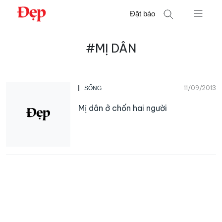
Chuyển
Đặt báo
đến
nội
Tìm
dung
#MỊ DÂN
kiếm
cho:
11/09/2013
SỐNG
Mị dân ở chốn hai người