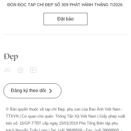
ĐÓN ĐỌC TẠP CHÍ ĐẸP SỐ 309 PHÁT HÀNH THÁNG 7/2026.
Đặt báo
Đăng ký theo dõi
© Bản quyền thuộc về tạp chí Đẹp, phụ san của Báo Ảnh Việt Nam -
TTXVN | Cơ quan chủ quản: Thông Tấn Xã Việt Nam | Giấy phép xuất
bản số: 15/GP-TTĐT cấp ngày 15/01/2019 Phó Tổng Biên tập phụ
trách Nguyễn Tuấn Long | Tel: (+4) 38689568 - Fax: (+4) 38689569. -