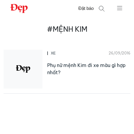
Chuyển
Đặt báo
đến
nội
Tìm
dung
#MỆNH KIM
kiếm
cho:
26/09/2016
XE
Phụ nữ mệnh Kim đi xe màu gì hợp
nhất?