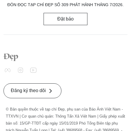
ĐÓN ĐỌC TẠP CHÍ ĐẸP SỐ 309 PHÁT HÀNH THÁNG 7/2026.
Đặt báo
Đăng ký theo dõi
© Bản quyền thuộc về tạp chí Đẹp, phụ san của Báo Ảnh Việt Nam -
TTXVN | Cơ quan chủ quản: Thông Tấn Xã Việt Nam | Giấy phép xuất
bản số: 15/GP-TTĐT cấp ngày 15/01/2019 Phó Tổng Biên tập phụ
trách Nguyễn Tuấn Long | Tel: (+4) 38689568 - Fax: (+4) 38689569. -