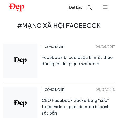
Chuyển
Đặt báo
đến
nội
Tìm
dung
#MẠNG XÃ HỘI FACEBOOK
kiếm
cho:
09/06/2017
CÔNG NGHỆ
Facebook bị cáo buộc bí mật theo
dõi người dùng qua webcam
09/07/2016
CÔNG NGHỆ
CEO Facebook Zuckerberg “sốc”
trước video người da màu bị cảnh
sát bắn