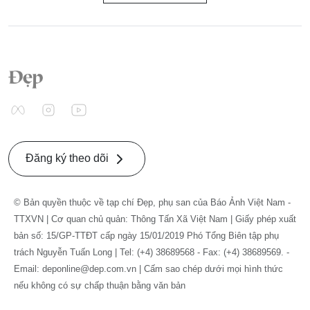
Đăng ký theo dõi
© Bản quyền thuộc về tạp chí Đẹp, phụ san của Báo Ảnh Việt Nam -
TTXVN | Cơ quan chủ quản: Thông Tấn Xã Việt Nam | Giấy phép xuất
bản số: 15/GP-TTĐT cấp ngày 15/01/2019 Phó Tổng Biên tập phụ
trách Nguyễn Tuấn Long | Tel: (+4) 38689568 - Fax: (+4) 38689569. -
Email: deponline@dep.com.vn | Cấm sao chép dưới mọi hình thức
nếu không có sự chấp thuận bằng văn bản