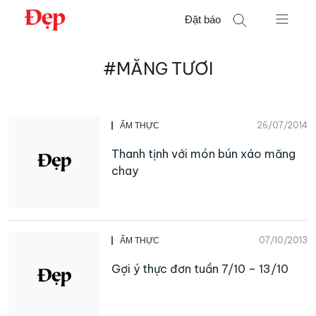
Chuyển
Đặt báo
đến
nội
Tìm
dung
#MĂNG TƯƠI
kiếm
cho:
26/07/2014
ẨM THỰC
Thanh tịnh với món bún xáo măng
chay
07/10/2013
ẨM THỰC
Gợi ý thực đơn tuần 7/10 – 13/10