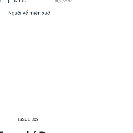
3
14/11/2012
TIN TỨC
Người về miền xuôi
ISSUE 309