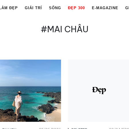
LÀM ĐẸP
GIẢI TRÍ
SỐNG
ĐẸP 300
E-MAGAZINE
G
#MAI CHÂU