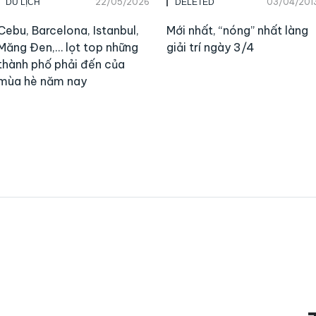
22/05/2026
03/04/201
DU LỊCH
DELETED
Cebu, Barcelona, Istanbul,
Mới nhất, “nóng” nhất làng
Măng Đen,… lọt top những
giải trí ngày 3/4
thành phố phải đến của
mùa hè năm nay