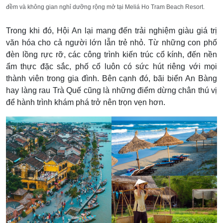
đềm và không gian nghỉ dưỡng rộng mở tại Meliá Ho Tram Beach Resort.
Trong khi đó, Hội An lại mang đến trải nghiệm giàu giá trị
văn hóa cho cả người lớn lẫn trẻ nhỏ. Từ những con phố
đèn lồng rực rỡ, các công trình kiến trúc cổ kính, đến nền
ẩm thực đặc sắc, phố cổ luôn có sức hút riêng với mọi
thành viên trong gia đình. Bên cạnh đó, bãi biển An Bàng
hay làng rau Trà Quế cũng là những điểm dừng chân thú vị
để hành trình khám phá trở nên trọn vẹn hơn.