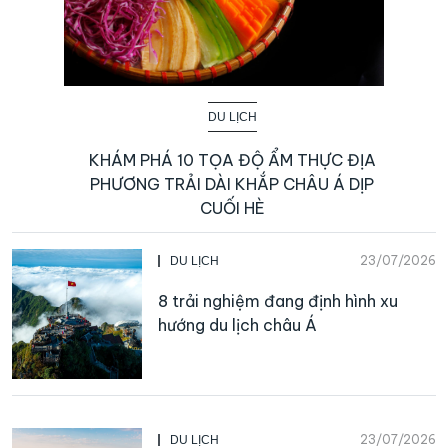
DU LỊCH
KHÁM PHÁ 10 TỌA ĐỘ ẨM THỰC ĐỊA
PHƯƠNG TRẢI DÀI KHẮP CHÂU Á DỊP
CUỐI HÈ
23/07/2026
DU LỊCH
8 trải nghiệm đang định hình xu
hướng du lịch châu Á
23/07/2026
DU LỊCH