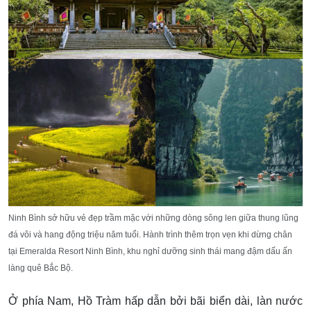
Ninh Bình sở hữu vẻ đẹp trầm mặc với những dòng sông len giữa thung lũng
đá vôi và hang động triệu năm tuổi. Hành trình thêm trọn vẹn khi dừng chân
tại Emeralda Resort Ninh Bình, khu nghỉ dưỡng sinh thái mang đậm dấu ấn
làng quê Bắc Bộ.
Ở phía Nam, Hồ Tràm hấp dẫn bởi bãi biển dài, làn nước