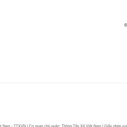
Đ
ệt Nam - TTXVN | Cơ quan chủ quản: Thông Tấn Xã Việt Nam | Giấy phép xu