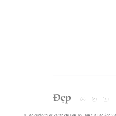
© Bản quyền thuộc về tạp chí Đẹp, phụ san của Báo Ảnh Vi