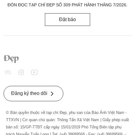
ĐÓN ĐỌC TẠP CHÍ ĐẸP SỐ 309 PHÁT HÀNH THÁNG 7/2026.
Đặt báo
Đăng ký theo dõi
© Bản quyền thuộc về tạp chí Đẹp, phụ san của Báo Ảnh Việt Nam -
TTXVN | Cơ quan chủ quản: Thông Tấn Xã Việt Nam | Giấy phép xuất
bản số: 15/GP-TTĐT cấp ngày 15/01/2019 Phó Tổng Biên tập phụ
trách Nguyễn Tuấn Long | Tel: (+4) 38689568 - Fax: (+4) 38689569. -