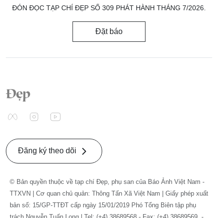
ĐÓN ĐỌC TẠP CHÍ ĐẸP SỐ 309 PHÁT HÀNH THÁNG 7/2026.
Đặt báo
Đăng ký theo dõi
© Bản quyền thuộc về tạp chí Đẹp, phụ san của Báo Ảnh Việt Nam -
TTXVN | Cơ quan chủ quản: Thông Tấn Xã Việt Nam | Giấy phép xuất
bản số: 15/GP-TTĐT cấp ngày 15/01/2019 Phó Tổng Biên tập phụ
trách Nguyễn Tuấn Long | Tel: (+4) 38689568 - Fax: (+4) 38689569. -