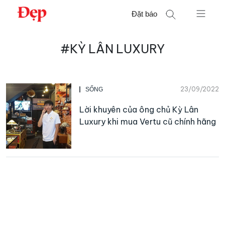
Chuyển
Đặt báo
đến
nội
Tìm
dung
#KỲ LÂN LUXURY
kiếm
cho:
23/09/2022
SỐNG
Lời khuyên của ông chủ Kỳ Lân
Luxury khi mua Vertu cũ chính hãng