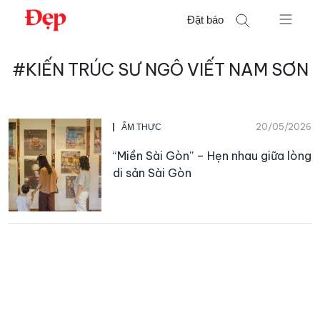
Chuyển
Đặt báo
đến
nội
Tìm
dung
#KIẾN TRÚC SƯ NGÔ VIẾT NAM SƠN
kiếm
cho:
20/05/2026
ẨM THỰC
“Miền Sài Gòn” – Hẹn nhau giữa lòng
di sản Sài Gòn