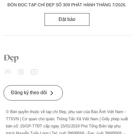
ĐÓN ĐỌC TẠP CHÍ ĐẸP SỐ 309 PHÁT HÀNH THÁNG 7/2026.
Đặt báo
Đăng ký theo dõi
© Bản quyền thuộc về tạp chí Đẹp, phụ san của Báo Ảnh Việt Nam -
TTXVN | Cơ quan chủ quản: Thông Tấn Xã Việt Nam | Giấy phép xuất
bản số: 15/GP-TTĐT cấp ngày 15/01/2019 Phó Tổng Biên tập phụ
trách Nguyễn Tuấn Long | Tel: (+4) 38689568 - Fax: (+4) 38689569. -