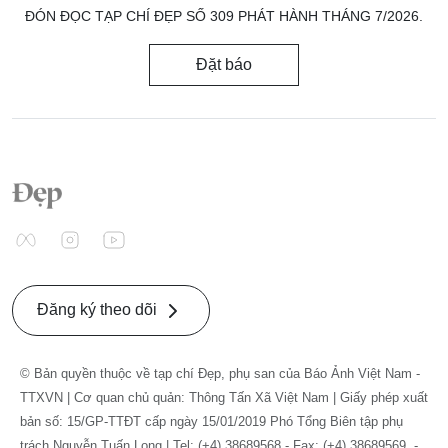
ĐÓN ĐỌC TẠP CHÍ ĐẸP SỐ 309 PHÁT HÀNH THÁNG 7/2026.
Đặt báo
Đăng ký theo dõi
© Bản quyền thuộc về tạp chí Đẹp, phụ san của Báo Ảnh Việt Nam -
TTXVN | Cơ quan chủ quản: Thông Tấn Xã Việt Nam | Giấy phép xuất
bản số: 15/GP-TTĐT cấp ngày 15/01/2019 Phó Tổng Biên tập phụ
trách Nguyễn Tuấn Long | Tel: (+4) 38689568 - Fax: (+4) 38689569. -