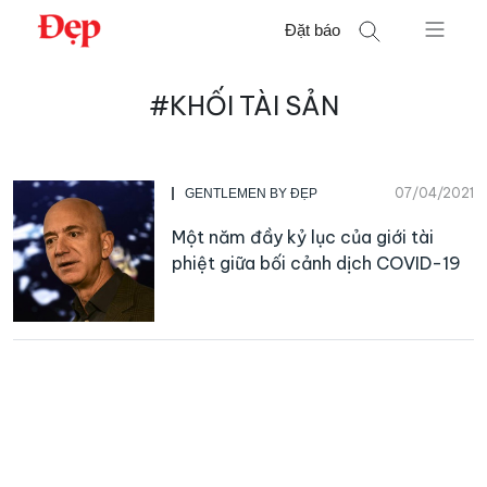
Chuyển
Đặt báo
đến
nội
Tìm
dung
#KHỐI TÀI SẢN
kiếm
cho:
07/04/2021
GENTLEMEN BY ĐẸP
Một năm đầy kỷ lục của giới tài
phiệt giữa bối cảnh dịch COVID-19