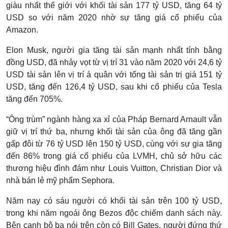
giàu nhất thế giới với khối tài sản 177 tỷ USD, tăng 64 tỷ
USD so với năm 2020 nhờ sự tăng giá cổ phiếu của
Amazon.
Elon Musk, người gia tăng tài sản mạnh nhất tính bằng
đồng USD, đã nhảy vọt từ vị trí 31 vào năm 2020 với 24,6 tỷ
USD tài sản lên vị trí á quân với tổng tài sản trị giá 151 tỷ
USD, tăng đến 126,4 tỷ USD, sau khi cổ phiếu của Tesla
tăng đến 705%.
“Ông trùm” ngành hàng xa xỉ của Pháp Bernard Arnault vẫn
giữ vị trí thứ ba, nhưng khối tài sản của ông đã tăng gần
gấp đôi từ 76 tỷ USD lên 150 tỷ USD, cùng với sự gia tăng
đến 86% trong giá cổ phiếu của LVMH, chủ sở hữu các
thương hiệu đình đám như Louis Vuitton, Christian Dior và
nhà bán lẻ mỹ phẩm Sephora.
Năm nay có sáu người có khối tài sản trên 100 tỷ USD,
trong khi năm ngoái ông Bezos độc chiếm danh sách này.
Bên cạnh bộ ba nói trên còn có Bill Gates, người đứng thứ