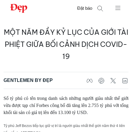
Chuyển
Đặt báo
đến
nội
Tìm
dung
MỘT NĂM ĐẦY KỶ LỤC CỦA GIỚI TÀI
kiếm
cho:
PHIỆT GIỮA BỐI CẢNH DỊCH COVID-
19
GENTLEMEN BY ĐẸP
Số tỷ phú có tên trong danh sách những người giàu nhất thế giới
vừa được tạp chí Forbes công bố đã tăng lên 2.755 tỷ phú với tổng
khối tài sản có giá trị lên đến 13.100 tỷ USD.
Tỷ phú Jeff Bezos tiếp tục giữ vị trí là người giàu nhất thế giới năm thứ 4 liên