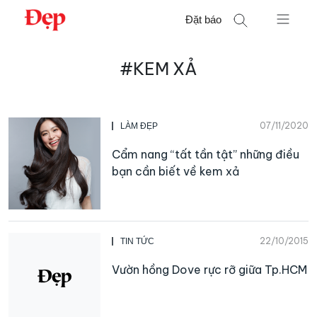
Chuyển
Đặt báo
đến
nội
Tìm
dung
#KEM XẢ
kiếm
cho:
07/11/2020
LÀM ĐẸP
Cẩm nang “tất tần tật” những điều
bạn cần biết về kem xả
22/10/2015
TIN TỨC
Vườn hồng Dove rực rỡ giữa Tp.HCM