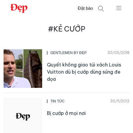
Chuyển
Đặt báo
đến
nội
Tìm
dung
#KẺ CƯỚP
kiếm
cho:
30/05/2018
GENTLEMEN BY ĐẸP
Quyết không giao túi xách Louis
Vuitton dù bị cướp dùng súng đe
dọa
30/11/2012
TIN TỨC
Bị cướp ở mọi nơi