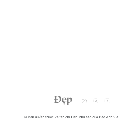
© Bản quyền thuộc về tạp chí Đẹp, phụ san của Báo Ảnh Vi