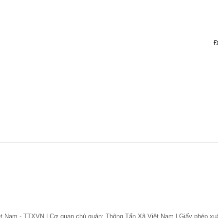
Đ
ệt Nam - TTXVN | Cơ quan chủ quản: Thông Tấn Xã Việt Nam | Giấy phép xu