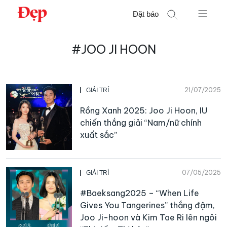
Chuyển
Đặt báo
đến
nội
Tìm
dung
#JOO JI HOON
kiếm
cho:
21/07/2025
GIẢI TRÍ
Rồng Xanh 2025: Joo Ji Hoon, IU
chiến thắng giải “Nam/nữ chính
xuất sắc”
07/05/2025
GIẢI TRÍ
#Baeksang2025 – “When Life
Gives You Tangerines” thắng đậm,
Joo Ji-hoon và Kim Tae Ri lên ngôi