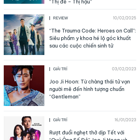
“Thị đế – Thị hậu”
10/02/2025
REVIEW
“The Trauma Code: Heroes on Call”:
Siêu phẩm y khoa hé lộ góc khuất
sau các cuộc chiến sinh tử
03/02/2023
GIẢI TRÍ
Joo Ji Hoon: Từ chàng thái tử vạn
người mê đến hình tượng chuẩn
“Gentleman”
16/01/2023
GIẢI TRÍ
Rượt đuổi nghẹt thở dịp Tết với
“Quý Ông Số Đỏ” Joo Ji Hoon và