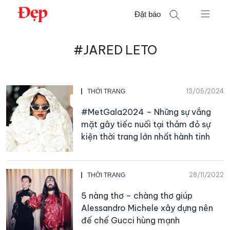
Chuyển
Đặt báo
đến
nội
Tìm
dung
#JARED LETO
kiếm
cho:
13/05/2024
THỜI TRANG
#MetGala2024 – Những sự vắng
mặt gây tiếc nuối tại thảm đỏ sự
kiện thời trang lớn nhất hành tinh
28/11/2022
THỜI TRANG
5 nàng thơ – chàng thơ giúp
Alessandro Michele xây dựng nên
đế chế Gucci hùng mạnh