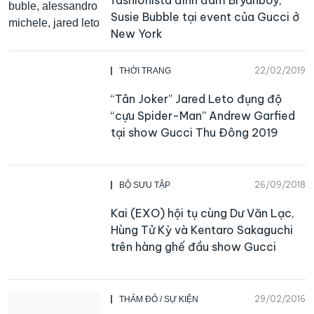
Susie Bubble tại event của Gucci ở
New York
22/02/2019
THỜI TRANG
“Tân Joker” Jared Leto đụng độ
“cựu Spider-Man” Andrew Garfied
tại show Gucci Thu Đông 2019
26/09/2018
BỘ SƯU TẬP
Kai (EXO) hội tụ cùng Dư Văn Lạc,
Hùng Tử Kỳ và Kentaro Sakaguchi
trên hàng ghế đầu show Gucci
29/02/2016
THẢM ĐỎ / SỰ KIỆN