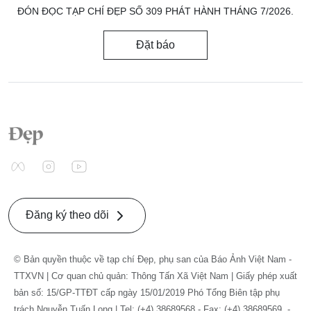
ĐÓN ĐỌC TẠP CHÍ ĐẸP SỐ 309 PHÁT HÀNH THÁNG 7/2026.
Đặt báo
Đăng ký theo dõi
© Bản quyền thuộc về tạp chí Đẹp, phụ san của Báo Ảnh Việt Nam -
TTXVN | Cơ quan chủ quản: Thông Tấn Xã Việt Nam | Giấy phép xuất
bản số: 15/GP-TTĐT cấp ngày 15/01/2019 Phó Tổng Biên tập phụ
trách Nguyễn Tuấn Long | Tel: (+4) 38689568 - Fax: (+4) 38689569. -