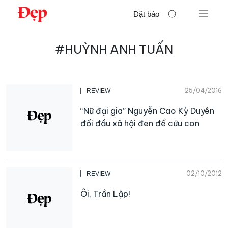
Chuyển
Đặt báo
đến
nội
Tìm
dung
#HUỲNH ANH TUẤN
kiếm
cho:
25/04/2016
REVIEW
“Nữ đại gia” Nguyễn Cao Kỳ Duyên
đối đầu xã hội đen để cứu con
02/10/2012
REVIEW
Ôi, Trần Lập!