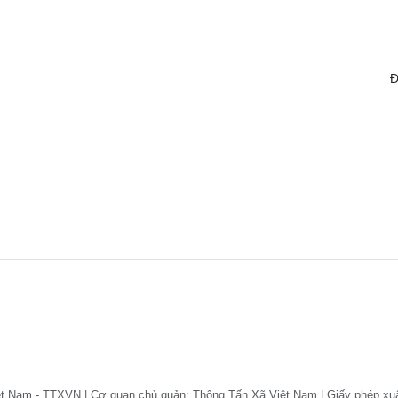
Đ
ệt Nam - TTXVN | Cơ quan chủ quản: Thông Tấn Xã Việt Nam | Giấy phép xu