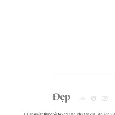
© Bản quyền thuộc về tạp chí Đẹp, phụ san của Báo Ảnh Vi