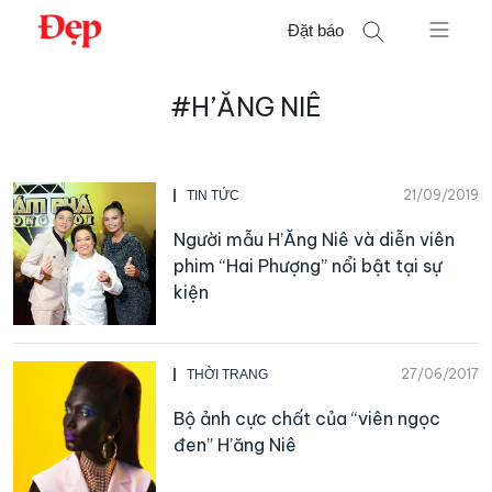
Chuyển
Đặt báo
đến
nội
Tìm
dung
#H’ĂNG NIÊ
kiếm
cho:
21/09/2019
TIN TỨC
Người mẫu H’Ăng Niê và diễn viên
phim “Hai Phượng” nổi bật tại sự
kiện
27/06/2017
THỜI TRANG
Bộ ảnh cực chất của “viên ngọc
đen” H’ăng Niê