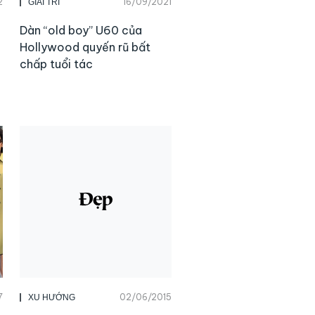
2
16/09/2021
GIẢI TRÍ
Dàn “old boy” U60 của
Hollywood quyến rũ bất
chấp tuổi tác
7
02/06/2015
XU HƯỚNG