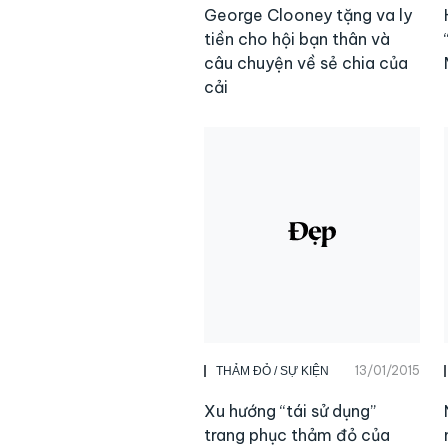
George Clooney tặng va ly
tiền cho hội bạn thân và
câu chuyện về sẻ chia của
cải
13/01/2015
THẢM ĐỎ / SỰ KIỆN
Xu hướng “tái sử dụng”
trang phục thảm đỏ của