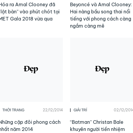
Hóa ra Amal Clooney đã
Beyoncé và Amal Clooney:
“lật bàn” vào phút chót tại
Hai nàng bầu song thai nổi
MET Gala 2018 vừa qua
tiếng với phong cách càng
ngắm càng mê
22/12/2014
02/12/201
THỜI TRANG
GIẢI TRÍ
Những cặp đôi phong cách
“Batman” Christan Bale
nhất năm 2014
khuyên người tiền nhiệm