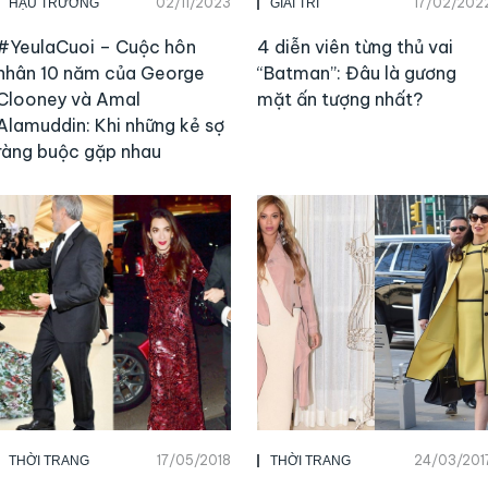
02/11/2023
17/02/202
HẬU TRƯỜNG
GIẢI TRÍ
#YeulaCuoi – Cuộc hôn
4 diễn viên từng thủ vai
nhân 10 năm của George
“Batman”: Đâu là gương
Clooney và Amal
mặt ấn tượng nhất?
Alamuddin: Khi những kẻ sợ
ràng buộc gặp nhau
17/05/2018
24/03/201
THỜI TRANG
THỜI TRANG