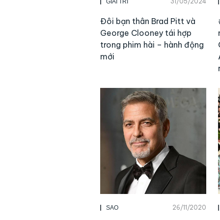
31/05/2024
GIẢI TRÍ
Đôi bạn thân Brad Pitt và
George Clooney tái hợp
trong phim hài – hành động
mới
26/11/2020
SAO