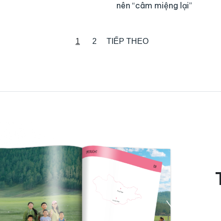
nên “câm miệng lại”
1
2
TIẾP THEO