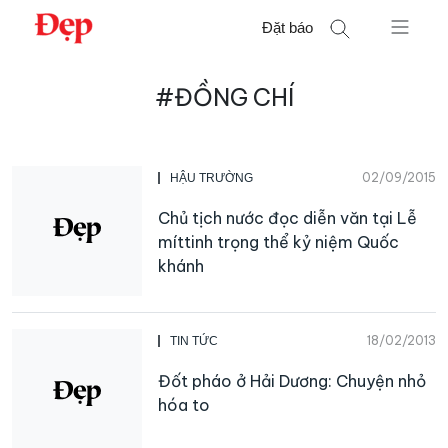
Chuyển
Đặt báo
đến
nội
Tìm
dung
#ĐỒNG CHÍ
kiếm
cho:
02/09/2015
HẬU TRƯỜNG
Chủ tịch nước đọc diễn văn tại Lễ
míttinh trọng thể kỷ niệm Quốc
khánh
18/02/2013
TIN TỨC
Đốt pháo ở Hải Dương: Chuyện nhỏ
hóa to