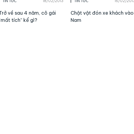
18/02/2013
16/02/201
TIN TỨC
TIN TỨC
Trở về sau 4 năm, cô gái
Chật vật đón xe khách vào
“mất tích” kể gì?
Nam