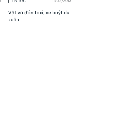
3
11/02/2013
TIN TỨC
Vật vã đón taxi, xe buýt du
xuân