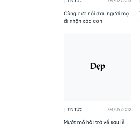
09/03/2013
TIN TỨC
Cùng cực nỗi đau người mẹ
đi nhận xác con
04/09/2012
TIN TỨC
Mướt mồ hôi trở về sau lễ