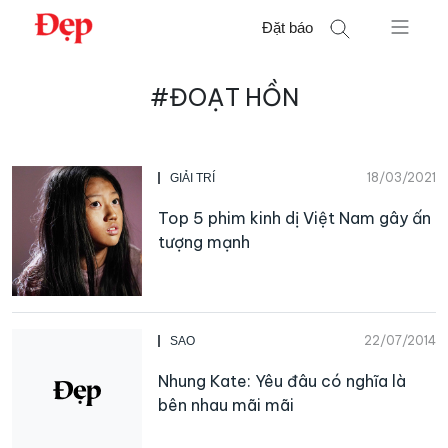
Chuyển
Đặt báo
đến
nội
Tìm
dung
#ĐOẠT HỒN
kiếm
cho:
18/03/2021
GIẢI TRÍ
Top 5 phim kinh dị Việt Nam gây ấn
tượng mạnh
22/07/2014
SAO
Nhung Kate: Yêu đâu có nghĩa là
bên nhau mãi mãi