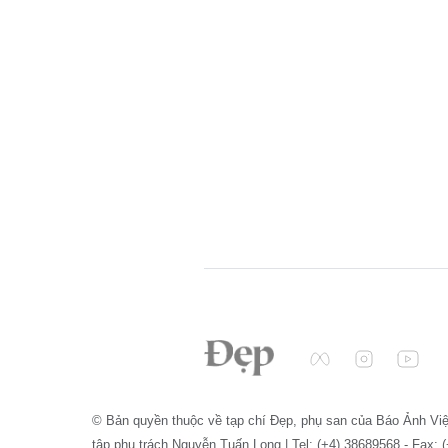
© Bản quyền thuộc về tạp chí Đẹp, phụ san của Báo Ảnh Vi
tập phụ trách Nguyễn Tuấn Long | Tel: (+4) 38689568 - Fax