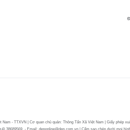
Đ
ệt Nam - TTXVN | Cơ quan chủ quản: Thông Tấn Xã Việt Nam | Giấy phép xu
: (+4) 38689569. - Email: deponline@dep.com.vn | Cấm sao chép dưới mọi hì