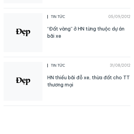
05/09/2012
TIN TỨC
“Đất vàng” ở HN từng thuộc dự án
bãi xe
31/08/2012
TIN TỨC
HN thiếu bãi đỗ xe, thừa đất cho TT
thương mại