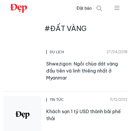
Chuyển
Đặt báo
đến
nội
Tìm
dung
#ĐẤT VÀNG
kiếm
cho:
27/04/2018
DU LỊCH
Shwezigon: Ngôi chùa dát vàng
đầu tiên và linh thiêng nhất ở
Myanmar
11/12/2012
TIN TỨC
Khách sạn 1 tỷ USD thành bãi phế
thải