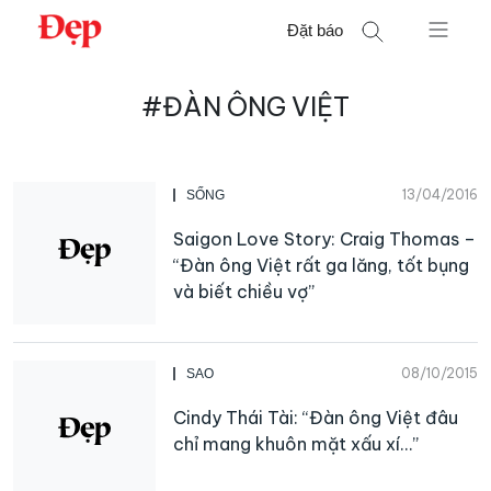
Chuyển
Đặt báo
đến
nội
Tìm
dung
#ĐÀN ÔNG VIỆT
kiếm
cho:
13/04/2016
SỐNG
Saigon Love Story: Craig Thomas –
“Đàn ông Việt rất ga lăng, tốt bụng
và biết chiều vợ”
08/10/2015
SAO
Cindy Thái Tài: “Đàn ông Việt đâu
chỉ mang khuôn mặt xấu xí…”