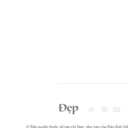
© Bản quyền thuộc về tạp chí Đẹp, phụ san của Báo Ảnh Vi