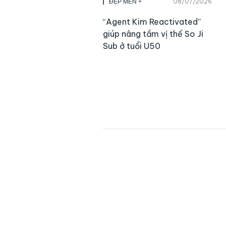
08/07/2026
ĐẸP MEN +
“Agent Kim Reactivated”
giúp nâng tầm vị thế So Ji
Sub ở tuổi U50