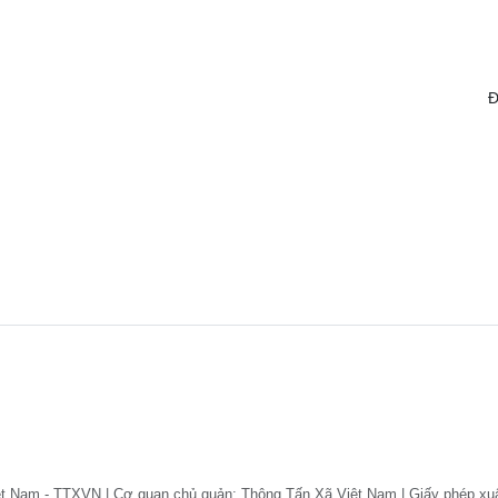
Đ
ệt Nam - TTXVN | Cơ quan chủ quản: Thông Tấn Xã Việt Nam | Giấy phép xu