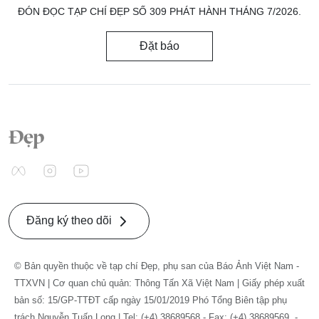
ĐÓN ĐỌC TẠP CHÍ ĐẸP SỐ 309 PHÁT HÀNH THÁNG 7/2026.
Đặt báo
Đăng ký theo dõi
© Bản quyền thuộc về tạp chí Đẹp, phụ san của Báo Ảnh Việt Nam -
TTXVN | Cơ quan chủ quản: Thông Tấn Xã Việt Nam | Giấy phép xuất
bản số: 15/GP-TTĐT cấp ngày 15/01/2019 Phó Tổng Biên tập phụ
trách Nguyễn Tuấn Long | Tel: (+4) 38689568 - Fax: (+4) 38689569. -