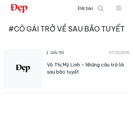
Chuyển
Đặt báo
đến
nội
Tìm
dung
#CÔ GÁI TRỞ VỀ SAU BÃO TUYẾT
kiếm
cho:
07/01/2015
GIẢI TRÍ
Võ Thị Mỹ Linh – Những câu trả lời
sau bão tuyết