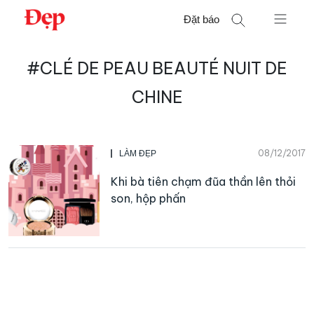
Chuyển
Đặt báo
đến
nội
Tìm
dung
#CLÉ DE PEAU BEAUTÉ NUIT DE
kiếm
cho:
CHINE
08/12/2017
LÀM ĐẸP
Khi bà tiên chạm đũa thần lên thỏi
son, hộp phấn