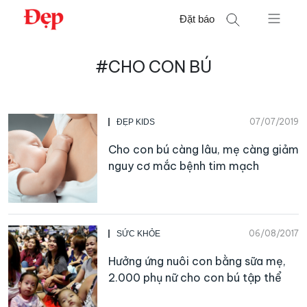
Chuyển
Đặt báo
đến
nội
Tìm
dung
#CHO CON BÚ
kiếm
cho:
07/07/2019
ĐẸP KIDS
Cho con bú càng lâu, mẹ càng giảm
nguy cơ mắc bệnh tim mạch
06/08/2017
SỨC KHỎE
Hưởng ứng nuôi con bằng sữa mẹ,
2.000 phụ nữ cho con bú tập thể