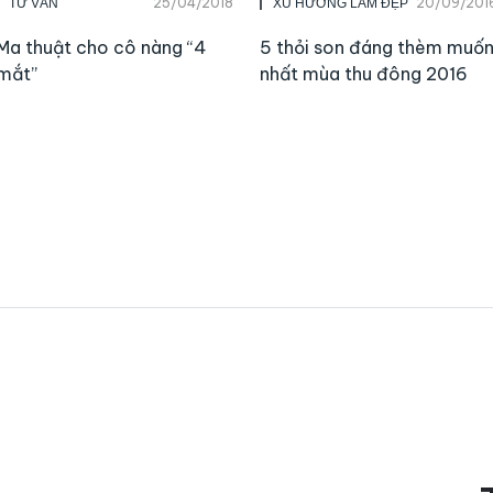
25/04/2018
20/09/201
TƯ VẤN
XU HƯỚNG LÀM ĐẸP
Ma thuật cho cô nàng “4
5 thỏi son đáng thèm muố
mắt”
nhất mùa thu đông 2016