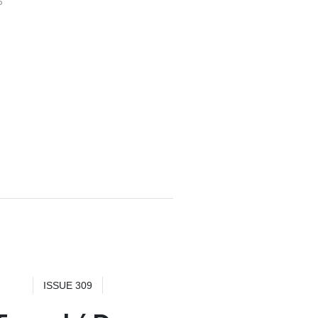
6
n
ISSUE 309