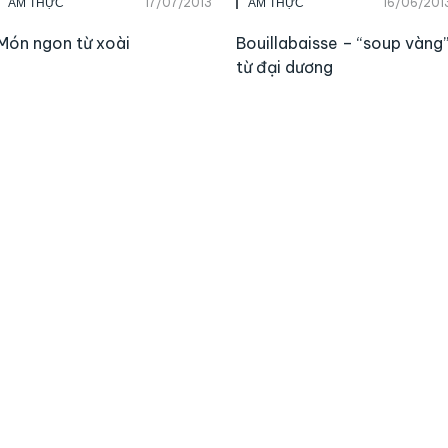
17/07/2013
16/06/201
ẨM THỰC
ẨM THỰC
Món ngon từ xoài
Bouillabaisse – “soup vàng
từ đại dương