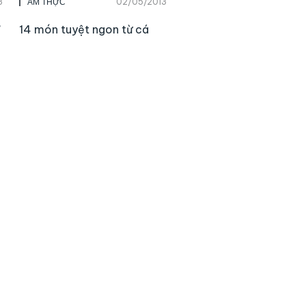
3
02/05/2013
ẨM THỰC
”
14 món tuyệt ngon từ cá