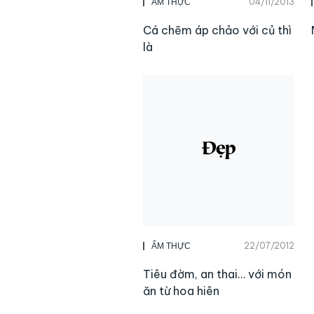
04/11/2013
ẨM THỰC
Cá chẽm áp chảo với củ thì
là
22/07/2012
ẨM THỰC
Tiêu đờm, an thai… với món
ăn từ hoa hiên