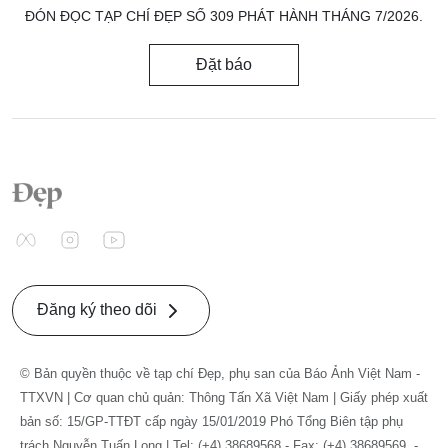
ĐÓN ĐỌC TẠP CHÍ ĐẸP SỐ 309 PHÁT HÀNH THÁNG 7/2026.
Đặt báo
Đăng ký theo dõi
© Bản quyền thuộc về tạp chí Đẹp, phụ san của Báo Ảnh Việt Nam -
TTXVN | Cơ quan chủ quản: Thông Tấn Xã Việt Nam | Giấy phép xuất
bản số: 15/GP-TTĐT cấp ngày 15/01/2019 Phó Tổng Biên tập phụ
trách Nguyễn Tuấn Long | Tel: (+4) 38689568 - Fax: (+4) 38689569. -