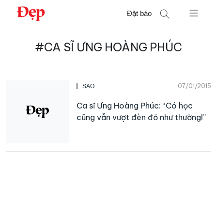
Chuyển
Đặt báo
đến
nội
Tìm
dung
#CA SĨ ƯNG HOÀNG PHÚC
kiếm
cho:
07/01/2015
SAO
Ca sĩ Ưng Hoàng Phúc: “Có học
cũng vẫn vượt đèn đỏ như thường!”